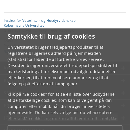
Institut for Veterinær- og Husdyrvidenskab
Københavns Universitet
Grønnegårdsvej 15, 1870 Frederiksberg C
Samtykke til brug af cookies
Kontakt:
Peter Sandøe
Universitetet bruger tredjepartsprodukter til at
pes
@
sund
.
ku
.
dk
registrere brugernes adfærd på hjemmesiden
(statistik) for løbende at forbedre vores service.
Desuden bruger universitetet tredjepartsprodukter til
KØBENHAVNS UNIVERSITET
markedsføring af for eksempel udvalgte uddannelser
eller kurser, til at personalisere annoncer og til at
KONTAKT
følge op på effekten af kampagner.
SERVICES
Klik på "Se cookies" for at se en liste over udbyderne
af de forskellige cookies, som kan blive gemt på din
FOR STUDERENDE OG ANSATTE
computer eller mobil, når du bruger universitetets
hjemmeside. Du kan selv vælge om du vil acceptere
JOB OG KARRIERE
eller afslå cookies, og du kan altid ændre dit samtykke
under
Cookie- og privatlivspolitik
som du finder i