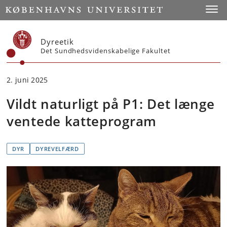
Start
Toggl
Dyreetik
Det Sundhedsvidenskabelige Fakultet
2. juni 2025
Vildt naturligt på P1: Det længe
ventede katteprogram
DYR
DYREVELFÆRD