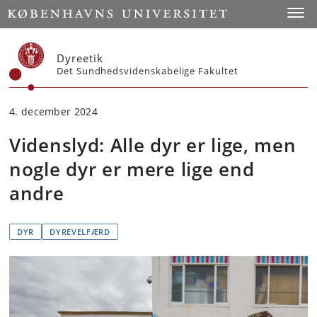
Start
Toggl
Dyreetik
Det Sundhedsvidenskabelige Fakultet
4. december 2024
Videnslyd: Alle dyr er lige, men
nogle dyr er mere lige end
andre
DYR
DYREVELFÆRD