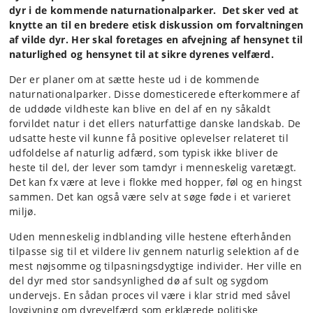
dyr i de kommende naturnationalparker. Det sker ved at
knytte an til en bredere etisk diskussion om forvaltningen
af vilde dyr. Her skal foretages en afvejning af hensynet til
naturlighed og hensynet til at sikre dyrenes velfærd.
Der er planer om at sætte heste ud i de kommende
naturnationalparker. Disse domesticerede efterkommere af
de uddøde vildheste kan blive en del af en ny såkaldt
forvildet natur i det ellers naturfattige danske landskab. De
udsatte heste vil kunne få positive oplevelser relateret til
udfoldelse af naturlig adfærd, som typisk ikke bliver de
heste til del, der lever som tamdyr i menneskelig varetægt.
Det kan fx være at leve i flokke med hopper, føl og en hingst
sammen. Det kan også være selv at søge føde i et varieret
miljø.
Uden menneskelig indblanding ville hestene efterhånden
tilpasse sig til et vildere liv gennem naturlig selektion af de
mest nøjsomme og tilpasningsdygtige individer. Her ville en
del dyr med stor sandsynlighed dø af sult og sygdom
undervejs. En sådan proces vil være i klar strid med såvel
lovgivning om dyrevelfærd som erklærede politiske