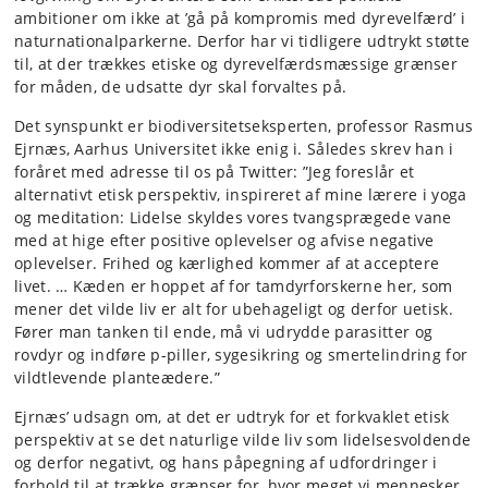
ambitioner om ikke at ’gå på kompromis med dyrevelfærd’ i
naturnationalparkerne. Derfor har vi tidligere udtrykt støtte
til, at der trækkes etiske og dyrevelfærdsmæssige grænser
for måden, de udsatte dyr skal forvaltes på.
Det synspunkt er biodiversitetseksperten, professor Rasmus
Ejrnæs, Aarhus Universitet ikke enig i. Således skrev han i
foråret med adresse til os på Twitter: ”Jeg foreslår et
alternativt etisk perspektiv, inspireret af mine lærere i yoga
og meditation: Lidelse skyldes vores tvangsprægede vane
med at hige efter positive oplevelser og afvise negative
oplevelser. Frihed og kærlighed kommer af at acceptere
livet. … Kæden er hoppet af for tamdyrforskerne her, som
mener det vilde liv er alt for ubehageligt og derfor uetisk.
Fører man tanken til ende, må vi udrydde parasitter og
rovdyr og indføre p-piller, sygesikring og smertelindring for
vildtlevende planteædere.”
Ejrnæs’ udsagn om, at det er udtryk for et forkvaklet etisk
perspektiv at se det naturlige vilde liv som lidelsesvoldende
og derfor negativt, og hans påpegning af udfordringer i
forhold til at trække grænser for, hvor meget vi mennesker