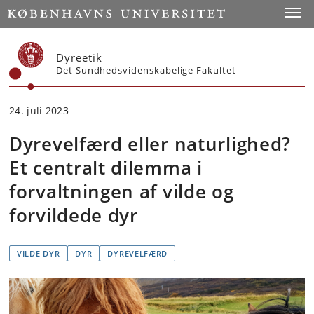
Start
Toggl
Dyreetik
Det Sundhedsvidenskabelige Fakultet
24. juli 2023
Dyrevelfærd eller naturlighed?
Et centralt dilemma i
forvaltningen af vilde og
forvildede dyr
VILDE DYR
DYR
DYREVELFÆRD