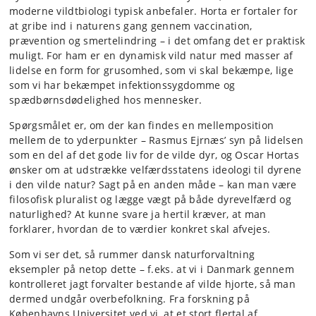
moderne vildtbiologi typisk
anbefaler
.
H
orta
er fortaler
for
at
gribe ind i naturens gang gennem vaccination,
prævention og smertelindring – i det omfang det er praktisk
muligt.
F
or ham
er
en
dynamisk
vild natur
med
masser af
lidelse en form
for
grusomhed,
som
vi skal bekæmpe, lige
som vi har bekæmpet
infektions
sygdomme og
spædbørnsdødelighed hos mennesker.
Spørgsmålet er
, om
der
kan findes
en mellemposition
mellem
de to yderpunkter
–
Rasmus Ejrnæs’
syn på lidelsen
som en del af det gode liv for de vilde dyr
,
og Oscar
Hortas
ønske
r
om at udstrække velfærdsstatens ideologi til dyrene
i den vilde natur?
Sagt på en anden måde – kan man være
filosofisk pluralist og lægge vægt på både dyrevelfærd og
naturlighed
?
At kunne svare ja hertil
kræver, at man
forklarer, hvordan de to værdier konkret skal afvejes.
Som vi ser det, så rummer dansk naturforvaltning
eksempler på netop dette – f.eks. at vi
i Danmark gennem
kontrolleret jagt forvalter bestande af vilde hjorte
, så man
dermed undgår overbefolkning
.
Fra forskning
på
Københavns Universitet ved
vi
, at
et stort flertal af