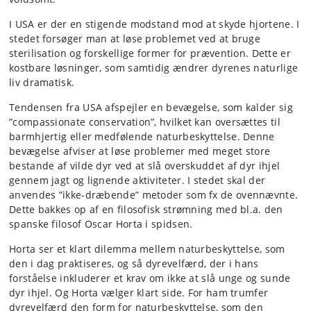
I USA er der en stigende modstand mod at skyde
hjortene
. I
stedet forsøge
r man
at løse problemet ved at
bruge
sterilisation og forskellige former for prævention. Dette er
kostbare løsninger,
som
samtidig ændrer dyrenes naturlige
liv dramatisk.
Tendens
en
fra USA afspejler
en bevægelse, som kalder sig
”
compassionate
conservation
”
,
hvilket kan oversættes til
barmhjertig eller me
d
følende naturbeskyttelse. Denne
bevægels
e
afviser
at løse problemer med
meget store
bestande af
vilde dyr ved at slå overskuddet
af dyr
ihjel
gennem jagt og lignende aktiviteter. I stedet skal der
anvendes ”ikke-dræbende” metoder
som fx de ovennævnte
.
Dette bakkes op af en filosofisk strømning med bl.a. den
spanske filosof Oscar
Horta
i spidsen.
Horta
ser et klart dilemma mellem naturbeskyttelse, som
den i dag praktiseres, og så dyrevelfærd,
der i
hans
forståelse
inkluderer
et krav om ikke at slå unge og sunde
dyr ihjel. Og
Horta
vælger klart side. For ham trumfer
dyrevelfærd den form for naturbeskyttelse, som
den