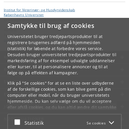
Institut for Veterinær- og Husdyrvidenskab
Københavns Universitet
Grønnegårdsvej 15, 1870 Frederiksberg C
Samtykke til brug af cookies
Kontakt:
Peter Sandøe
Universitetet bruger tredjepartsprodukter til at
pes
@
sund
.
ku
.
dk
registrere brugernes adfærd på hjemmesiden
(statistik) for løbende at forbedre vores service.
Desuden bruger universitetet tredjepartsprodukter til
KØBENHAVNS UNIVERSITET
markedsføring af for eksempel udvalgte uddannelser
eller kurser, til at personalisere annoncer og til at
KONTAKT
følge op på effekten af kampagner.
SERVICES
Klik på "Se cookies" for at se en liste over udbyderne
af de forskellige cookies, som kan blive gemt på din
FOR STUDERENDE OG ANSATTE
computer eller mobil, når du bruger universitetets
hjemmeside. Du kan selv vælge om du vil acceptere
JOB OG KARRIERE
eller afslå cookies, og du kan altid ændre dit samtykke
under
Cookie- og privatlivspolitik
som du finder i
NØDSITUATIONER
bunden af hver side.
Acceptér eller afslå
Statistik
Se cookies