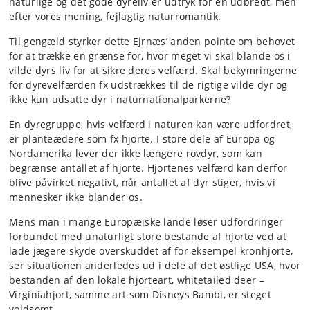
naturlige og det gode
dyre
liv er udtryk for en udbredt
,
men
efter vores mening
,
fejlagtig naturromantik
.
Til gengæld styrker dette
Ejrnæs’
anden pointe om
behovet
for at trække en grænse
for, hvor
meget
vi skal blande os
i
vilde dyrs liv for at sikre deres velfærd.
Skal bekymringerne
for dyrevelfærden
fx
udstrækkes til de rigtige vilde dyr og
ikke kun udsatte dyr i naturnationalparkerne?
En dyregruppe,
hvis velfærd i naturen
kan være udfordret,
er planteædere som fx hjorte
. I store dele af Europa og
Nordamerika lever der
ikke længere rovdyr, som kan
begrænse antallet af
hjorte
.
Hjortenes
velfærd
kan derfor
blive påvirket negativt
,
når antallet af dyr stiger,
hvis
vi
mennesker
ikke
blander os
.
Mens man i mange Europæiske lande
løser
udfordringer
forbundet med unaturligt store bestande af
hjorte ved at
lade jægere
skyde overskuddet af for
eksempel
kronhjorte,
ser
situationen
a
nderledes
ud
i dele af det østlige USA, hvor
bestanden af
den lokale hjorteart,
whitetailed
deer
–
Virginiahjort,
samme art som Disneys Bambi,
er steget
voldsomt.