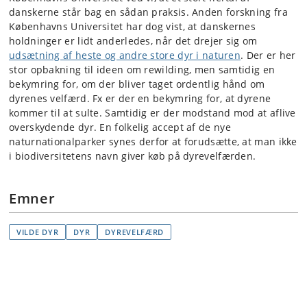
danskerne står bag en sådan praksis
.
A
nden forskning
fra
Københavns Universitet
har dog vist
,
at
danskernes
holdninger er lidt anderledes, når det drejer sig om
udsætning af heste og andre store dyr i naturen
. Der er
her
stor opbakning til ideen om rewilding, men samtidig en
bekymring for,
om
der bliver
taget
ordentlig hånd om
dyrenes velfærd
. Fx er der en bekymring for, at dyrene
kommer til at sulte.
Samtidig er der modstand mod at aflive
overskydende dyr.
En
folkelig accept af de nye
naturnationalparker
synes derfor at
forudsætte, at man ikke
i biodiversitetens navn giver køb på dyrevelfærden.
Emner
VILDE DYR
DYR
DYREVELFÆRD