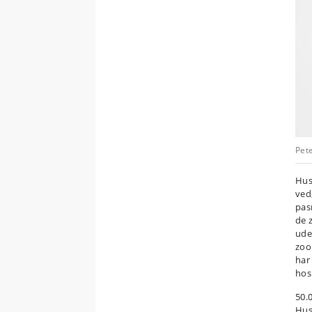
Pet
Hus
ved
pas
de 
ude
zoo
har
hos
50.
Hus