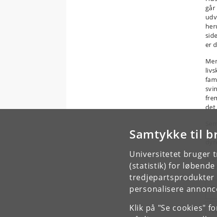
går
udv
her
sid
er 
Men
liv
fam
svi
fre
det
Sem
Samtykke til b
men
dyr
Universitetet bruger 
All
(statistik) for løbend
Til
tredjepartsprodukter t
personalisere annonce
P
Klik på "Se cookies" f
T