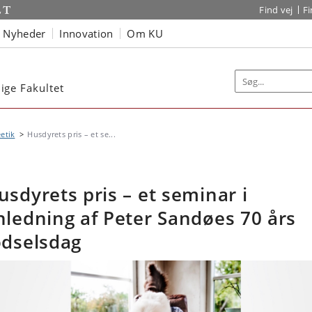
Find vej
F
Nyheder
Innovation
Om KU
ige Fakultet
etik
Husdyrets pris – et se...
usdyrets pris – et seminar i
nledning af Peter Sandøes 70 års
ødselsdag