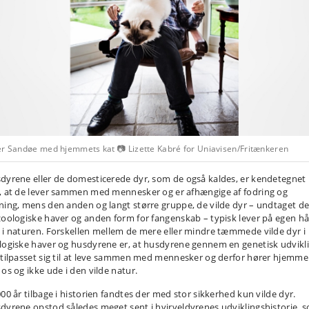
er Sandøe med hjemmets kat 📷 Lizette Kabré for Uniavisen/Fritænkeren
dyrene eller de domesticerede dyr, som de også kaldes, er kendetegnet
, at de lever sammen med mennesker og er afhængige af fodring og
ning, mens den anden og langt større gruppe, de vilde dyr – undtaget de
zoologiske haver og anden form for fangenskab – typisk lever på egen h
 i naturen. Forskellen mellem de mere eller mindre tæmmede vilde dyr i
logiske haver og husdyrene er, at husdyrene gennem en genetisk udvikl
 tilpasset sig til at leve sammen med mennesker og derfor hører hjemme
 os og ikke ude i den vilde natur.
000 år tilbage i historien fandtes der med stor sikkerhed kun vilde dyr.
dyrene opstod således meget sent i hvirveldyrenes udviklingshistorie, 