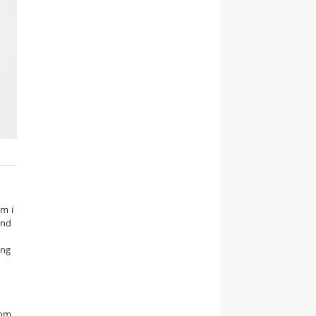
m i
ånd
ing
som