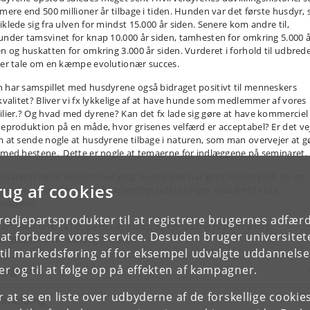
 mere end 500 millioner år tilbage i tiden. Hunden var det første husdyr,
iklede sig fra ulven for mindst 15.000 år siden. Senere kom andre til,
under tamsvinet for knap 10.000 år siden, tamhesten for omkring 5.000 
en og huskatten for omkring 3.000 år siden. Vurderet i forhold til udbrede
der tale om en kæmpe evolutionær succes.
 har samspillet med husdyrene også bidraget positivt til menneskers
skvalitet? Bliver vi fx lykkelige af at have hunde som medlemmer af vores
ilier.? Og hvad med dyrene? Kan det fx lade sig gøre at have kommerciel
neproduktion på en måde, hvor grisenes velfærd er acceptabel? Er det ve
m at sende nogle at husdyrene tilbage i naturen, som man overvejer at g
 med hestene. Dette er nogle at temaerne for indlæggene på seminaret.
inarets titel er bevidst tvetydig: Husdyrene har gjort meget godt for os
rug af cookies
nesker, men der er også væsentlige udfordringer relateret til bl.a.
evelfærd.
tredjepartsprodukter til at registrere brugernes adfæ
e er velkomne, så længe der er plads, og tilmelding er nødvendig.
e at forbedre vores service. Desuden bruger universitet
meldingsfrist er mandag 3. marts.
il markedsføring af for eksempel udvalgte uddannelser e
r og til at følge op på effekten af kampagner.
rogram
or at se en liste over udbyderne af de forskellige cooki
ilmelding