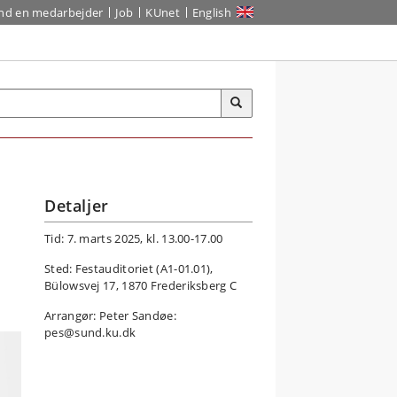
ind en medarbejder
Job
KUnet
English
Detaljer
Tid: 7. marts 2025, kl. 13.00-17.00
Sted: Festauditoriet (A1-01.01),
Bülowsvej 17, 1870 Frederiksberg C
Arrangør: Peter Sandøe:
pes@sund.ku.dk