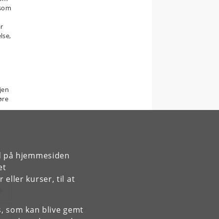
 som
år
lse,
jen
øre
rd på hjemmesiden
et
ller kurser, til at
es, som kan blive gemt