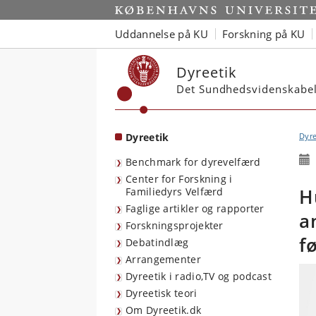
Start
Uddannelse på KU
Forskning på KU
Dyreetik
Det Sundhedsvidenskabel
Dyreetik
Dyre
Benchmark for dyrevelfærd
Center for Forskning i
H
Familiedyrs Velfærd
Faglige artikler og rapporter
a
Forskningsprojekter
f
Debatindlæg
Arrangementer
Dyreetik i radio,TV og podcast
Dyreetisk teori
Om Dyreetik.dk